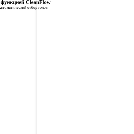
 функцией CleanFlow
втоматический отбор голов