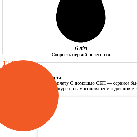
6 л/ч
Скорость первой перегонки
13 980 ₽
от 12 980
₽
Спецпредложения августа